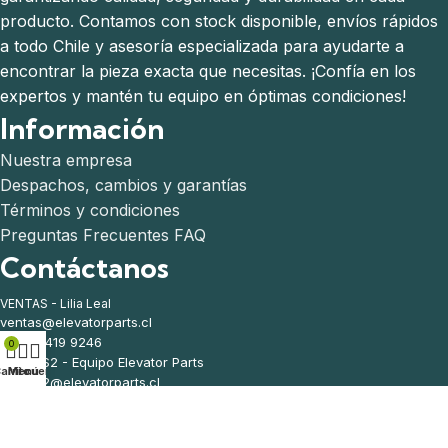
producto. Contamos con stock disponible, envíos rápidos
a todo Chile y asesoría especializada para ayudarte a
encontrar la pieza exacta que necesitas. ¡Confía en los
expertos y mantén tu equipo en óptimas condiciones!
Información
Nuestra empresa
Despachos, cambios y garantías
Términos y condiciones
Preguntas Frecuentes FAQ
Contáctanos
VENTAS - Lilia Leal
ventas@elevatorparts.cl
(569) 5419 9246
0
VENTAS2 - Equipo Elevator Parts
arrito
Menú
Mi cuenta
ventas2@elevatorparts.cl
(569) 6328 9020
Arcángel 1402, San Miguel, Santiago