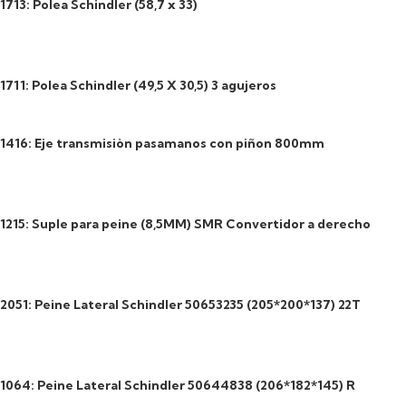
1713: Polea Schindler (58,7 x 33)
1711: Polea Schindler (49,5 X 30,5) 3 agujeros
1416: Eje transmisiòn pasamanos con piñon 800mm
1215: Suple para peine (8,5MM) SMR Convertidor a derecho
2051: Peine Lateral Schindler 50653235 (205*200*137) 22T
1064: Peine Lateral Schindler 50644838 (206*182*145) R