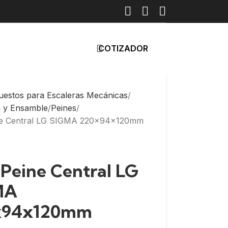
COTIZADOR
uestos para Escaleras Mecánicas
a y Ensamble
Peines
ine Central LG SIGMA 220x94x120mm
: Peine Central LG
MA
x94x120mm