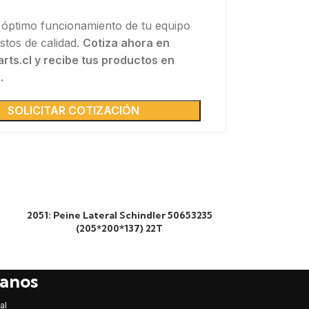
 óptimo funcionamiento de tu equipo
stos de calidad.
Cotiza ahora en
arts.cl y recibe tus productos en
.
SOLICITAR COTIZACIÓN
2051: Peine Lateral Schindler 50653235
2050: Pein
(205*200*137) 22T
(1
anos
al