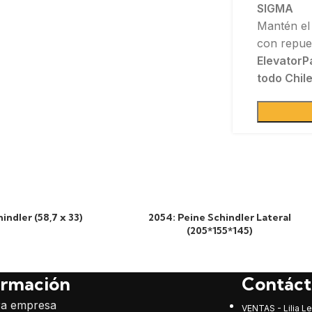
SIGMA
Mantén el
con repue
ElevatorP
todo Chile
hindler (58,7 x 33)
2054: Peine Schindler Lateral
(205*155*145)
ormación
Contáct
ra empresa
VENTAS - Lilia Le