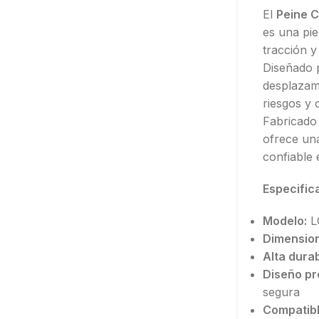
El
Peine 
es una pie
tracción y
Diseñado p
desplazam
riesgos y 
Fabricado 
ofrece una
confiable 
Especific
Modelo:
L
Dimensio
Alta durab
Diseño pr
segura
Compatibl