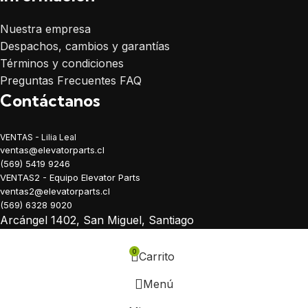
Nuestra empresa
Despachos, cambios y garantías
Términos y condiciones
Preguntas Frecuentes FAQ
Contáctanos
VENTAS - Lilia Leal
ventas@elevatorparts.cl
(569) 5419 9246
VENTAS2 - Equipo Elevator Parts
ventas2@elevatorparts.cl
(569) 6328 9020
Arcángel 1402, San Miguel, Santiago
0
Carrito
Menú