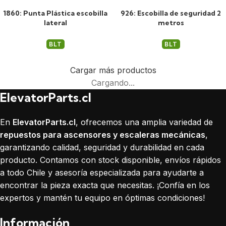
1860: Punta Plástica escobilla
926: Escobilla de seguridad 2
lateral
metros
BLT
BLT
Cargar más productos
Cargando...
ElevatorParts.cl
En
ElevatorParts.cl
, ofrecemos una amplia variedad de
repuestos para ascensores y escaleras mecánicas
,
garantizando calidad, seguridad y durabilidad en cada
producto. Contamos con stock disponible, envíos rápidos
a todo Chile y asesoría especializada para ayudarte a
encontrar la pieza exacta que necesitas. ¡Confía en los
expertos y mantén tu equipo en óptimas condiciones!
Información