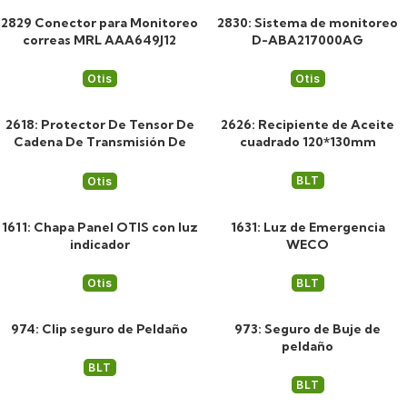
2829 Conector para Monitoreo
2830: Sistema de monitoreo
correas MRL AAA649J12
D-ABA217000AG
Otis
Otis
2618: Protector De Tensor De
2626: Recipiente de Aceite
Cadena De Transmisión De
cuadrado 120*130mm
Pasamanos
BLT
Otis
1611: Chapa Panel OTIS con luz
1631: Luz de Emergencia
indicador
WECO
Otis
BLT
974: Clip seguro de Peldaño
973: Seguro de Buje de
peldaño
BLT
BLT