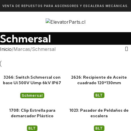
VENTA DE REPUESTOS PARA ASCENSORES Y ESCALERAS MECÁNICAS.
Schmersal
Inicio
Marcas
Schmersal
3266: Switch Schmersal con
2626: Recipiente de Aceite
base Ui 500V Uimp 6kV IP67
cuadrado 120*130mm
AC-15 NA NC
BLT
Schmersal
1708: Clip Estrella para
1023: Pasador de Peldaños de
demarcador Plástico
escalera
BLT
BLT