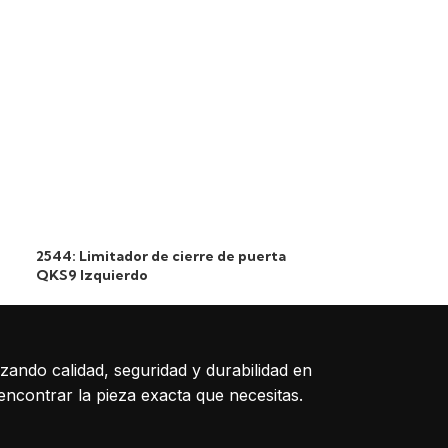
2544: Limitador de cierre de puerta
2543: Limitador
QKS9 Izquierdo
QKS9 Derecho
izando calidad, seguridad y durabilidad en
encontrar la pieza exacta que necesitas.