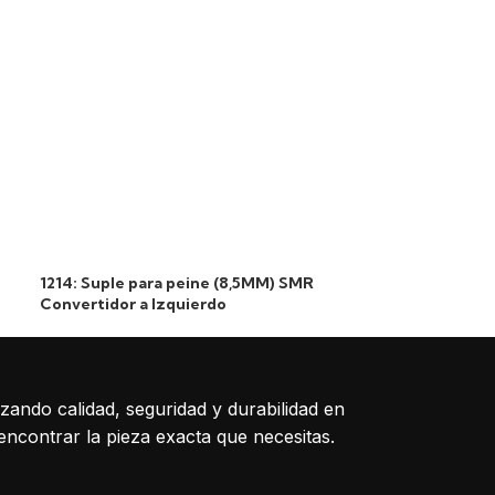
2054: Peine Sch
(205*155*145)
1214: Suple para peine (8,5MM) SMR
Convertidor a Izquierdo
izando calidad, seguridad y durabilidad en
encontrar la pieza exacta que necesitas.