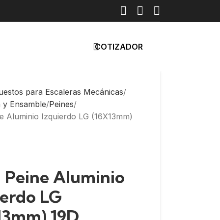
COTIZADOR
uestos para Escaleras Mecánicas
a y Ensamble
Peines
ne Aluminio Izquierdo LG (16X13mm)
: Peine Aluminio
ierdo LG
13mm) 19D