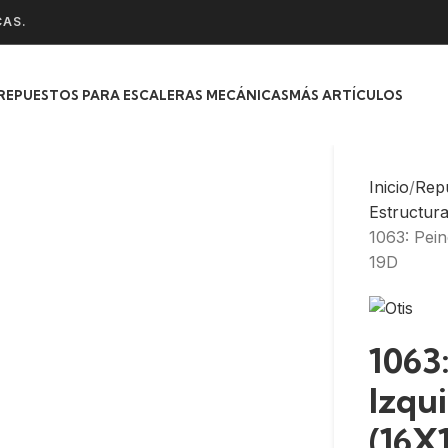
CAS.
REPUESTOS PARA ESCALERAS MECÁNICAS
MÁS ARTÍCULOS
Inicio
Rep
Estructur
1063: Pei
19D
1063
Izqu
(16X