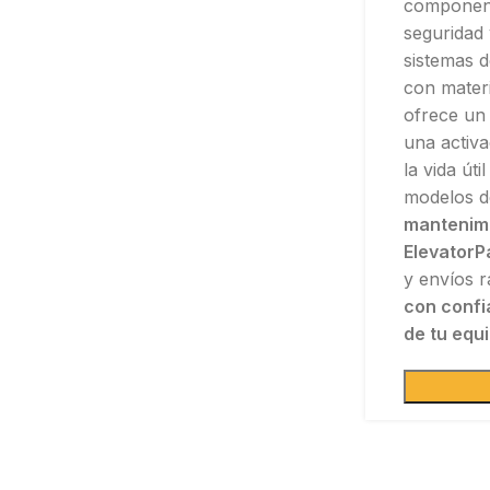
component
seguridad 
sistemas 
con materi
ofrece un
una activa
la vida út
modelos d
mantenimi
ElevatorPa
y envíos r
con confi
de tu equi