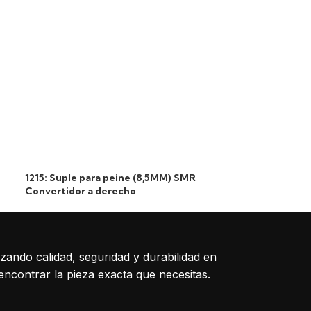
1215: Suple para peine (8,5MM) SMR
1656: Peine Ce
Convertidor a derecho
(199*107)
izando calidad, seguridad y durabilidad en
encontrar la pieza exacta que necesitas.