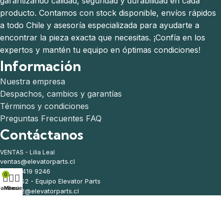
garantizando calidad, seguridad y durabilidad en cada
producto. Contamos con stock disponible, envíos rápidos
a todo Chile y asesoría especializada para ayudarte a
encontrar la pieza exacta que necesitas. ¡Confía en los
expertos y mantén tu equipo en óptimas condiciones!
Información
Nuestra empresa
Despachos, cambios y garantías
Términos y condiciones
Preguntas Frecuentes FAQ
Contáctanos
VENTAS - Lilia Leal
ventas@elevatorparts.cl
(569) 5419 9246
0
VENTAS2 - Equipo Elevator Parts
arrito
Menú
Mi cuenta
ventas2@elevatorparts.cl
(569) 6328 9020
Arcángel 1402, San Miguel, Santiago