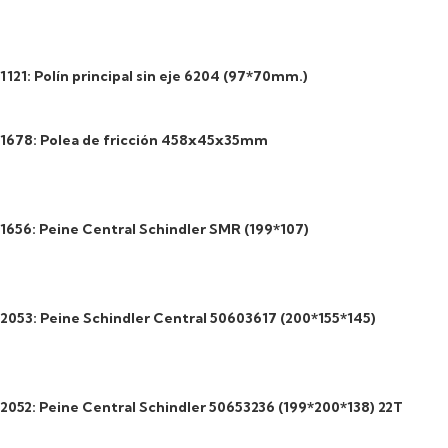
1121: Polín principal sin eje 6204 (97*70mm.)
1678: Polea de fricción 458x45x35mm
1656: Peine Central Schindler SMR (199*107)
2053: Peine Schindler Central 50603617 (200*155*145)
2052: Peine Central Schindler 50653236 (199*200*138) 22T