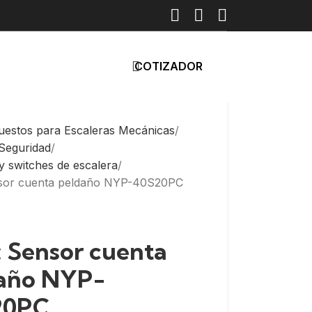
COTIZADOR
uestos para Escaleras Mecánicas
 Seguridad
y switches de escalera
nsor cuenta peldaño NYP-40S20PC
: Sensor cuenta
año NYP-
20PC