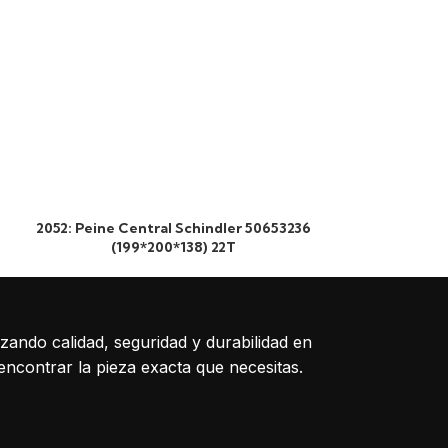
2052: Peine Central Schindler 50653236
1064: Pein
(199*200*138) 22T
50644838
izando calidad, seguridad y durabilidad en
encontrar la pieza exacta que necesitas.