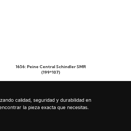
1656: Peine Central Schindler SMR
2049: Pein
(199*107)
(1
izando calidad, seguridad y durabilidad en
encontrar la pieza exacta que necesitas.