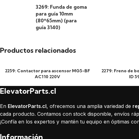
3269: Funda de goma
para guía 10mm
(80*65mm) (para
guía 3140)
Productos relacionados
2259: Contactor para ascensor MG5-BF
2279: Freno de b
AC110 220V
ID 5
ElevatorParts.cl
En
ElevatorParts.cl
, ofrecemos una amplia variedad de
re
cada producto. Contamos con stock disponible, envíos rápi
¡Confía en los expertos y mantén tu equipo en óptimas con
Información