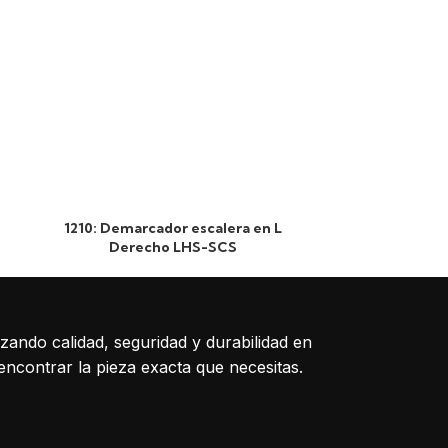
1210: Demarcador escalera en L
1876: Polea 
Derecho LHS-SCS
izando calidad, seguridad y durabilidad en
encontrar la pieza exacta que necesitas.