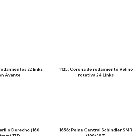
rodamientos 22 links
1125: Corona de rodamiento Velino
en Avante
rotativa 24 Links
rillo Derecho (160
1656: Peine Central Schindler SMR
0mm) 17D
(199*107)