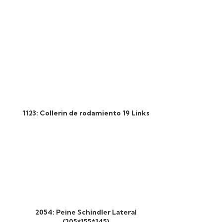
1123: Collerin de rodamiento 19 Links
2054: Peine Schindler Lateral
2053: Pein
(205*155*145)
506036