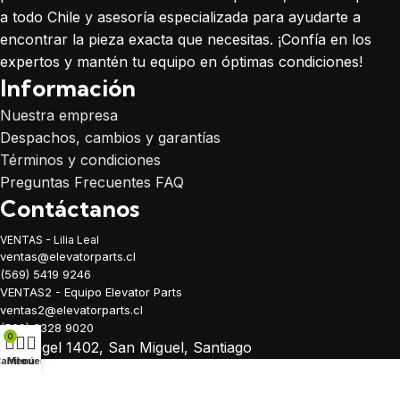
a todo Chile y asesoría especializada para ayudarte a
encontrar la pieza exacta que necesitas. ¡Confía en los
expertos y mantén tu equipo en óptimas condiciones!
Información
Nuestra empresa
Despachos, cambios y garantías
Términos y condiciones
Preguntas Frecuentes FAQ
Contáctanos
VENTAS - Lilia Leal
ventas@elevatorparts.cl
(569) 5419 9246
VENTAS2 - Equipo Elevator Parts
ventas2@elevatorparts.cl
(569) 6328 9020
0
Arcángel 1402, San Miguel, Santiago
arrito
Menú
Mi cuenta