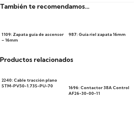
También te recomendamos…
1109: Zapata guía de ascensor
987: Guía riel zapata 16mm
– 16mm
Productos relacionados
2240: Cable tracción plano
STM-PV50-1.73S-PU-70
1696: Contactor 38A Control
AF26-30-00-11