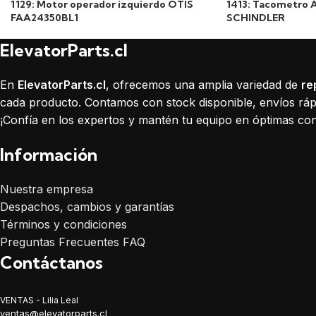
1129: Motor operador izquierdo OTIS
1413: Tacometro 
FAA24350BL1
SCHINDLER
ElevatorParts.cl
En
ElevatorParts.cl
, ofrecemos una amplia variedad de
re
cada producto. Contamos con stock disponible, envíos rápi
¡Confía en los expertos y mantén tu equipo en óptimas con
Información
Nuestra empresa
Despachos, cambios y garantías
Términos y condiciones
Preguntas Frecuentes FAQ
Contáctanos
VENTAS - Lilia Leal
ventas@elevatorparts.cl