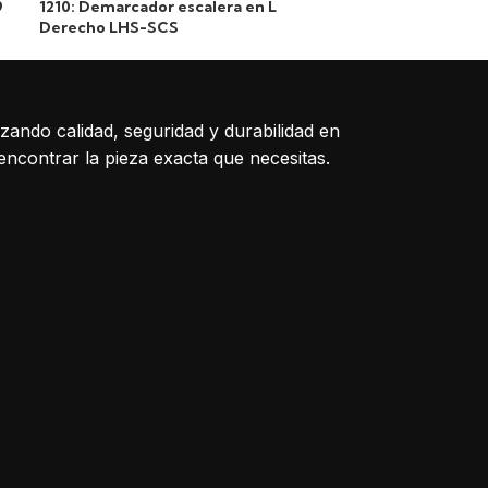
9
1210: Demarcador escalera en L
1067: Roldana 
Derecho LHS-SCS
A:15)
izando calidad, seguridad y durabilidad en
encontrar la pieza exacta que necesitas.