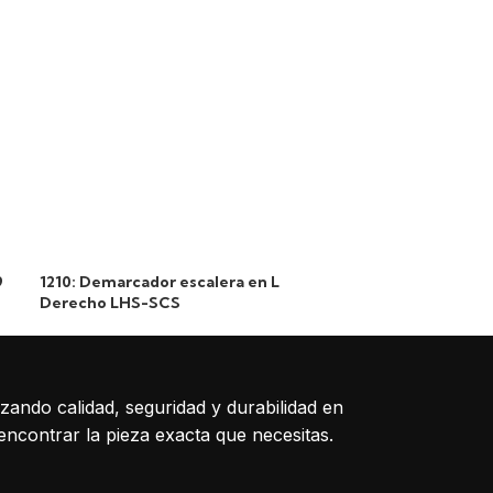
1876: Polea de 
9
1210: Demarcador escalera en L
Derecho LHS-SCS
izando calidad, seguridad y durabilidad en
encontrar la pieza exacta que necesitas.