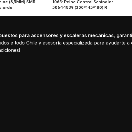
peine (8,5MM) SMR
1065: Peine Central Schindler
uierdo
50644839 (200*145*180) R
puestos para ascensores y escaleras mecánicas
, garant
dos a todo Chile y asesoría especializada para ayudarte a 
diciones!