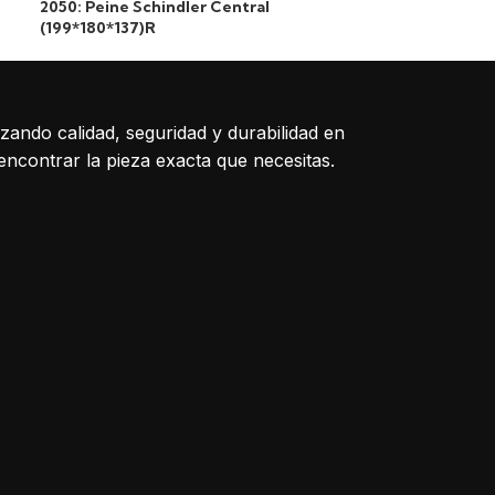
2050: Peine Schindler Central
1064: Peine Lat
(199*180*137)R
50644838 (206
izando calidad, seguridad y durabilidad en
encontrar la pieza exacta que necesitas.