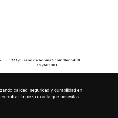
-
2279: Freno de bobina Schindler 5400
1333: Encode
ID 59605081
izando calidad, seguridad y durabilidad en
encontrar la pieza exacta que necesitas.