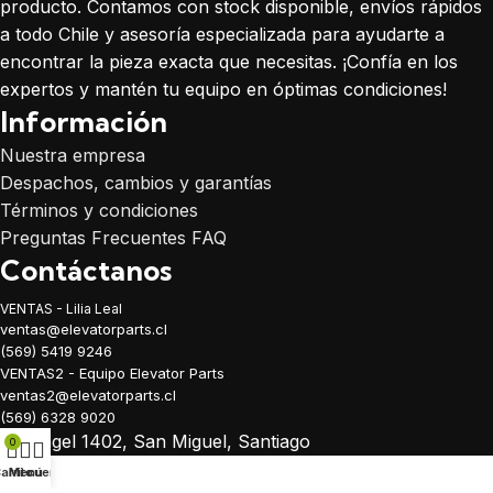
producto. Contamos con stock disponible, envíos rápidos
a todo Chile y asesoría especializada para ayudarte a
encontrar la pieza exacta que necesitas. ¡Confía en los
expertos y mantén tu equipo en óptimas condiciones!
Información
Nuestra empresa
Despachos, cambios y garantías
Términos y condiciones
Preguntas Frecuentes FAQ
Contáctanos
VENTAS - Lilia Leal
ventas@elevatorparts.cl
(569) 5419 9246
VENTAS2 - Equipo Elevator Parts
ventas2@elevatorparts.cl
(569) 6328 9020
Arcángel 1402, San Miguel, Santiago
0
arrito
Menú
Mi cuenta