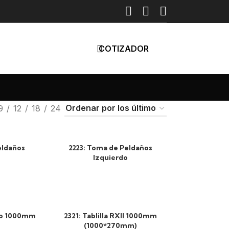
COTIZADOR
9
12
18
24
eldaños
2223: Toma de Peldaños
Izquierdo
ro 1000mm
2321: Tablilla RXII 1000mm
(1000*270mm)