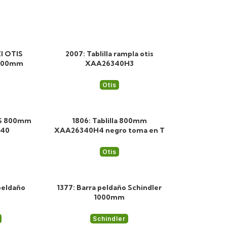
ZI OTIS
2007: Tablilla rampla otis
000mm
XAA26340H3
Otis
IS 800mm
1806: Tablilla 800mm
140
XAA26340H4 negro toma en T
Otis
peldaño
1377: Barra peldaño Schindler
1000mm
Schindler