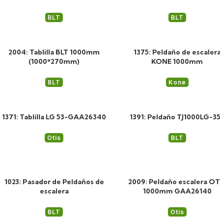
BLT
BLT
2004: Tablilla BLT 1000mm
1375: Peldaño de escaler
(1000*270mm)
KONE 1000mm
BLT
Kone
1371: Tablilla LG 53-GAA26340
1391: Peldaño TJ1000LG-3
Otis
BLT
1023: Pasador de Peldaños de
2009: Peldaño escalera OT
escalera
1000mm GAA26140
BLT
Otis