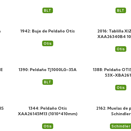
BLT
BLT
a
1942: Buje de Peldaño Otis
2016: Tablilla XI
XAA26340B4 1
Otis
Otis
5E
1390: Peldaño TJ1000LG-35A
1388: Peldaño OT
53X-XBA26
BLT
Otis
IS
1344: Peldaño Otis
2162: Muelas de 
XAA26145M13 (1010*410mm)
Schindler
Otis
Schindler