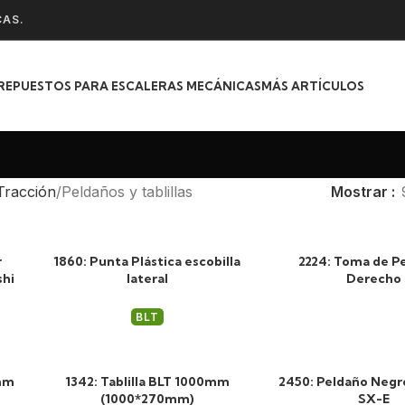
CAS.
REPUESTOS PARA ESCALERAS MECÁNICAS
MÁS ARTÍCULOS
Tracción
Peldaños y tablillas
Mostrar
r
1860: Punta Plástica escobilla
2224: Toma de P
shi
lateral
Derecho
BLT
0mm
1342: Tablilla BLT 1000mm
2450: Peldaño Neg
(1000*270mm)
SX-E