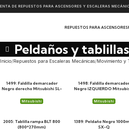
ENTA DE REPUESTOS PARA ASCENSORES Y ESCALERAS MECÁNI
REPUESTOS PARA ASCENSORES
Peldaños y tablillas
Inicio
Repuestos para Escaleras Mecánicas
Movimiento y 
1499: Faldilla demarcador
1498: Faldilla demarcado
Negro derecho Mitsubishi SL-
Negro IZQUIERDO Mitsubi
LL47332141A
SL-LL4733214
Mitsubishi
Mitsubishi
2005: Tablilla rampa BLT 800
1389: Peldaño Negro 100
(800*270mm)
SX-Q