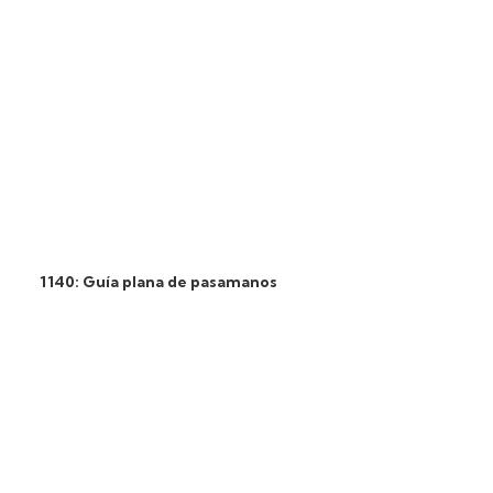
1140: Guía plana de pasamanos
2054: Peine Sch