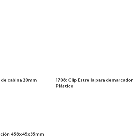
ca de cabina 20mm
1708: Clip Estrella para demarcador
Plástico
ricción 458x45x35mm