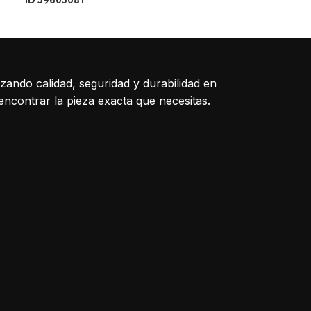
ID 59605081
1414: ENCODE
izando calidad, seguridad y durabilidad en
encontrar la pieza exacta que necesitas.