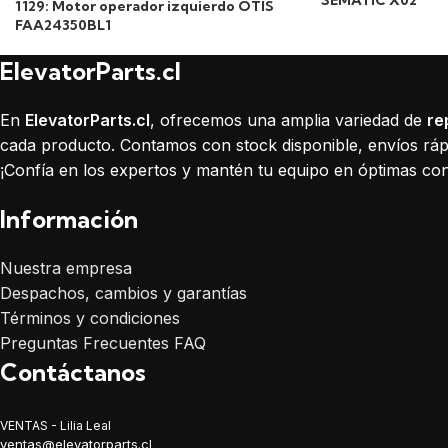
SEMATIC X02
1129: Motor operador izquierdo OTIS
FAA24350BL1
ElevatorParts.cl
En
ElevatorParts.cl
, ofrecemos una amplia variedad de
re
cada producto. Contamos con stock disponible, envíos rápi
¡Confía en los expertos y mantén tu equipo en óptimas con
Información
Nuestra empresa
Despachos, cambios y garantías
Términos y condiciones
Preguntas Frecuentes FAQ
Contáctanos
VENTAS - Lilia Leal
ventas@elevatorparts.cl