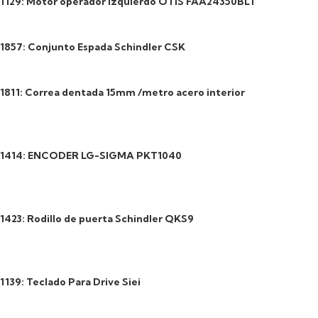
1129: Motor operador izquierdo OTIS FAA24350BL1
1857: Conjunto Espada Schindler CSK
1811: Correa dentada 15mm /metro acero interior
1414: ENCODER LG-SIGMA PKT1040
1423: Rodillo de puerta Schindler QKS9
1139: Teclado Para Drive Siei