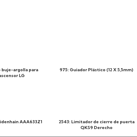
 buje-argolla para
975: Guiador Plástico (12 X 5,5mm)
ascensor LG
eidenhain AAA633Z1
2543: Limitador de cierre de puerta
QKS9 Derecho