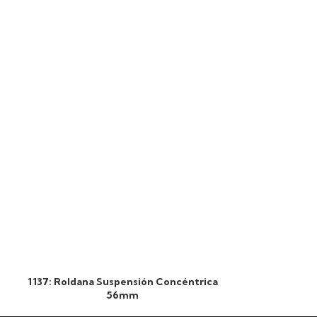
1137: Roldana Suspensión Concéntrica
1136: Roldana
56mm