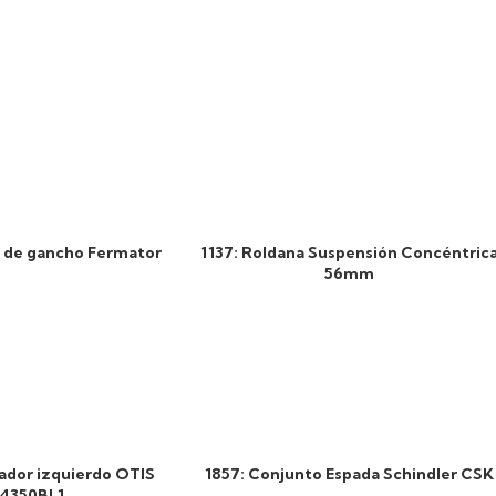
a de gancho Fermator
1137: Roldana Suspensión Concéntric
56mm
ador izquierdo OTIS
1857: Conjunto Espada Schindler CSK
4350BL1