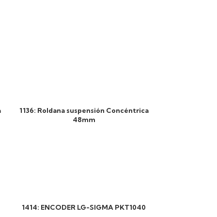
a
1136: Roldana suspensión Concéntrica
48mm
1414: ENCODER LG-SIGMA PKT1040
1210: Dema
Der