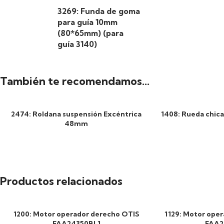
3269: Funda de goma
para guía 10mm
(80*65mm) (para
guía 3140)
También te recomendamos…
2474: Roldana suspensión Excéntrica
1408: Rueda chic
48mm
Productos relacionados
1200: Motor operador derecho OTIS
1129: Motor oper
FAA24350BL1
FAA2