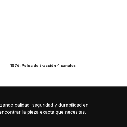
1876: Polea de tracción 4 canales
1067: Roldana 
A:15)
izando calidad, seguridad y durabilidad en
encontrar la pieza exacta que necesitas.