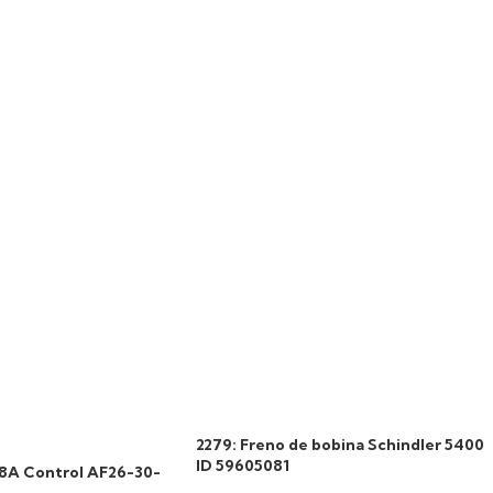
2279: Freno de bobina Schindler 5400
ID 59605081
38A Control AF26-30-