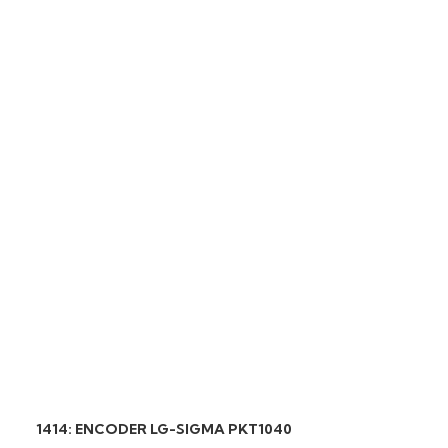
1414: ENCODER LG-SIGMA PKT1040
2543: Limitador